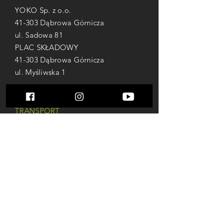
YOKO Sp. z o.o.
41-303 Dąbrowa Górnicza
ul. Sadowa 81
PLAC SKŁADOWY
41-303 Dąbrowa Górnicza
ul. Myśliwska 1
+48 794 520 570
TRANSPORT
+48 784 472 308
Grzegorz Falewicz WŁAŚCICIEL
+48 504 122 314
Beata Jacak UBEZPIECZENIA
yoko.sp.zoo@onet.pl
ubezpieczenia.beata.jacak@op.pl