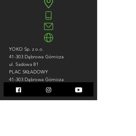
YOKO Sp. z o.o.
41-303 Dąbrowa Górnicza
ul. Sadowa 81
PLAC SKŁADOWY
41-303 Dąbrowa Górnicza
ul. Myśliwska 1
+48 794 520 570
TRANSPORT
+48 784 472 308
Grzegorz Falewicz WŁAŚCICIEL
+48 504 122 314